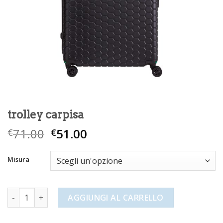
trolley carpisa
71.00
51.00
€
€
Misura
trolley carpisa quantità
AGGIUNGI AL CARRELLO