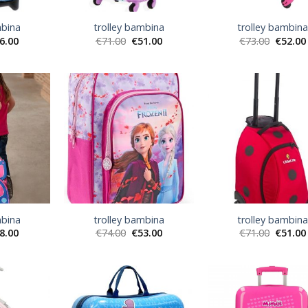
mbina
trolley bambina
trolley bambin
6.00
€
71.00
€
51.00
€
73.00
€
52.00
mbina
trolley bambina
trolley bambin
8.00
€
74.00
€
53.00
€
71.00
€
51.00