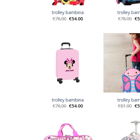
trolley bambina
trolley ba
€
76.00
€
54.00
€
78.00
€
5
trolley bambina
trolley ba
€
76.00
€
54.00
€
81.00
€
5