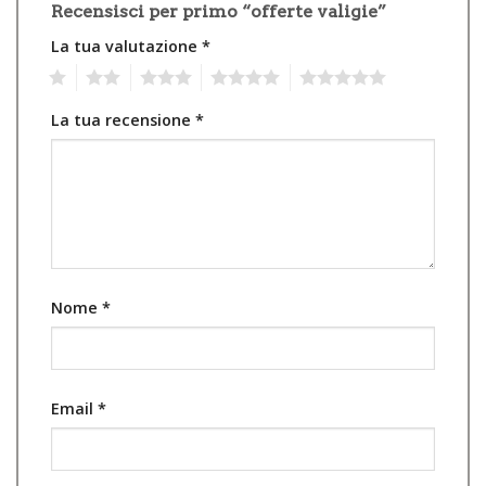
Recensisci per primo “offerte valigie”
La tua valutazione
*
1
2
3
4
5
La tua recensione
*
Nome
*
Email
*