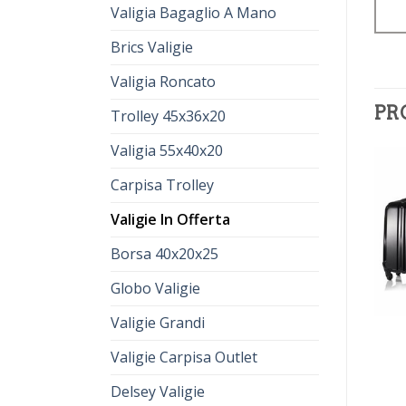
Valigia Bagaglio A Mano
Brics Valigie
Valigia Roncato
PR
Trolley 45x36x20
Valigia 55x40x20
Carpisa Trolley
Valigie In Offerta
Borsa 40x20x25
Globo Valigie
Valigie Grandi
valigie in offerta
valigie in offerta
€
80.00
€
57.00
€
78.00
€
56.00
Valigie Carpisa Outlet
Delsey Valigie