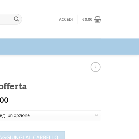
ACCEDI
€
0.00
 offerta
.00
quantità
AGGIUNGI AL CARRELLO