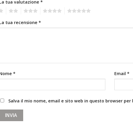
La tua valutazione
*
2
3
4
5
La tua recensione
*
Nome
*
Email
*
Salva il mio nome, email e sito web in questo browser pe