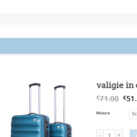
valigie in
71.00
51
€
€
Misura
valigie in offerta 