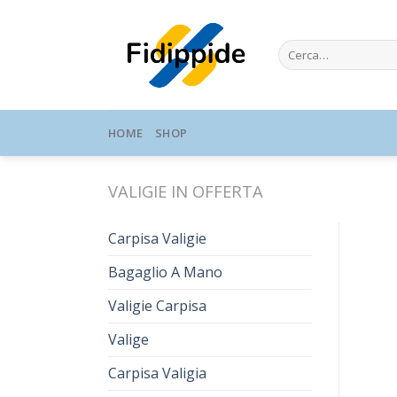
Skip
to
Cerca:
content
HOME
SHOP
VALIGIE IN OFFERTA
Carpisa Valigie
Bagaglio A Mano
Valigie Carpisa
Valige
Carpisa Valigia