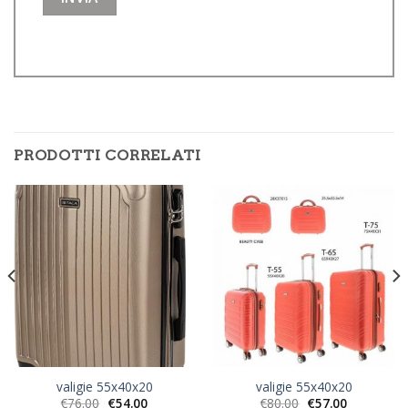
PRODOTTI CORRELATI
valigie 55x40x20
valigie 55x40x20
€
76.00
€
54.00
€
80.00
€
57.00