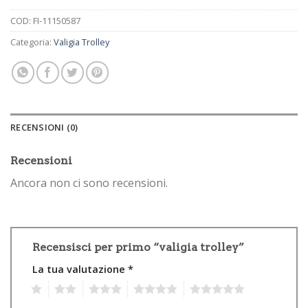
COD:
FI-11150587
Categoria:
Valigia Trolley
RECENSIONI (0)
Recensioni
Ancora non ci sono recensioni.
Recensisci per primo “valigia trolley”
La tua valutazione
*
1
2
3
4
5