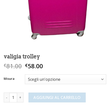
valigia trolley
81.00
58.00
€
€
Misura
valigia trolley quantità
AGGIUNGI AL CARRELLO