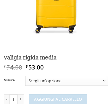
valigia rigida media
74.00
53.00
€
€
Misura
valigia rigida media quantità
AGGIUNGI AL CARRELLO