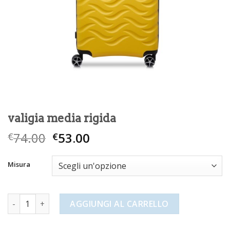
valigia media rigida
74.00
53.00
€
€
Misura
valigia media rigida quantità
AGGIUNGI AL CARRELLO