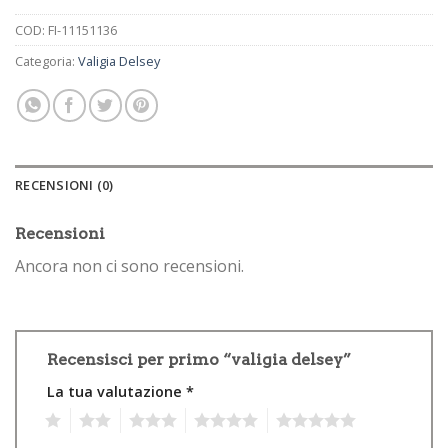
COD:
FI-11151136
Categoria:
Valigia Delsey
RECENSIONI (0)
Recensioni
Ancora non ci sono recensioni.
Recensisci per primo “valigia delsey”
La tua valutazione
*
1
2
3
4
5