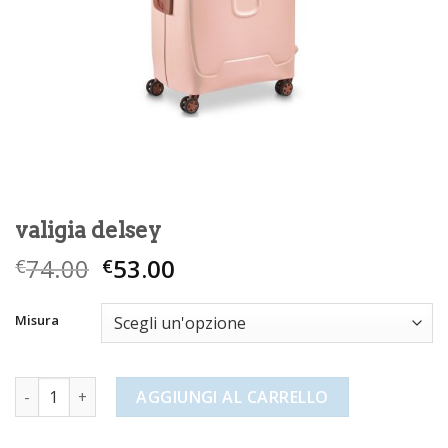
valigia delsey
74.00
53.00
€
€
Misura
valigia delsey quantità
AGGIUNGI AL CARRELLO