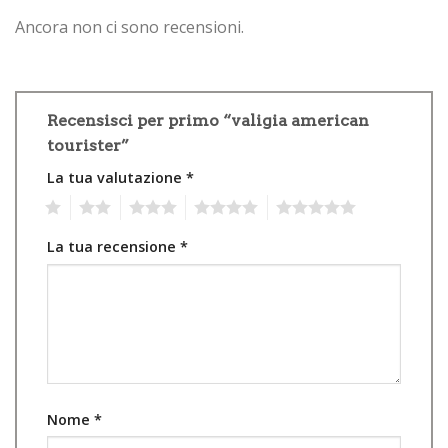
Ancora non ci sono recensioni.
Recensisci per primo “valigia american
tourister”
La tua valutazione
*
1
2
3
4
5
La tua recensione
*
Nome
*