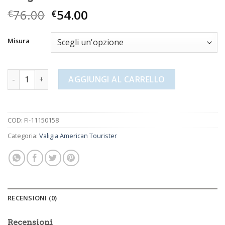
76.00
54.00
€
€
Misura
valigia american tourister quantità
AGGIUNGI AL CARRELLO
COD:
FI-11150158
Categoria:
Valigia American Tourister
RECENSIONI (0)
Recensioni