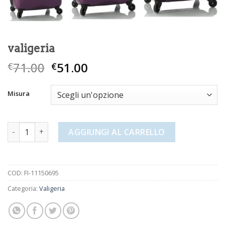
valigeria
71.00
51.00
€
€
Misura
valigeria quantità
AGGIUNGI AL CARRELLO
COD:
FI-11150695
Categoria:
Valigeria