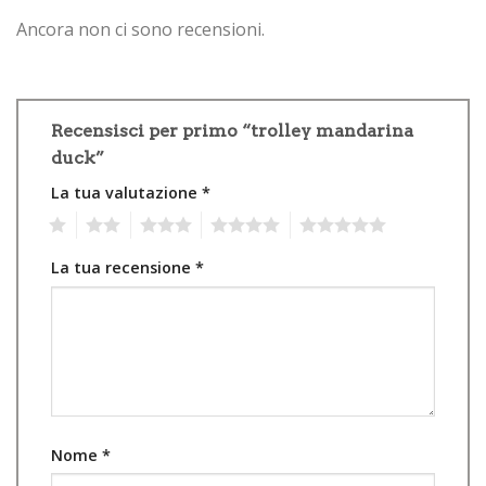
Ancora non ci sono recensioni.
Recensisci per primo “trolley mandarina
duck”
La tua valutazione
*
1
2
3
4
5
La tua recensione
*
Nome
*