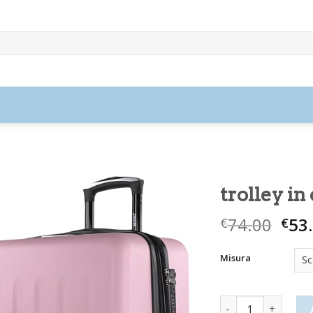
trolley in
74.00
53
€
€
Misura
trolley in offerta 