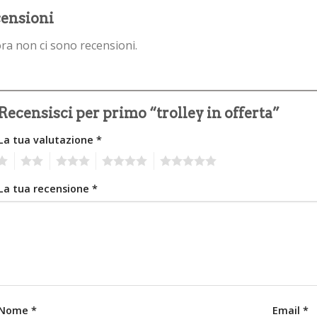
ensioni
ra non ci sono recensioni.
Recensisci per primo “trolley in offerta”
La tua valutazione
*
2
3
4
5
La tua recensione
*
Nome
*
Email
*