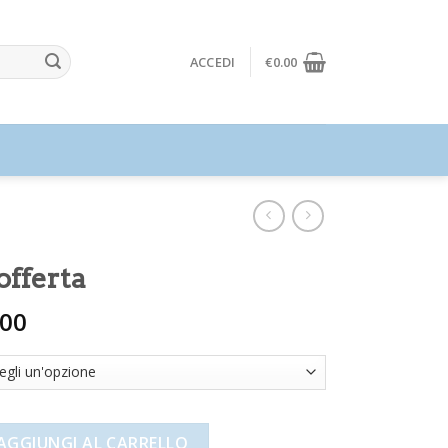
ACCEDI
€
0.00
 offerta
.00
quantità
AGGIUNGI AL CARRELLO