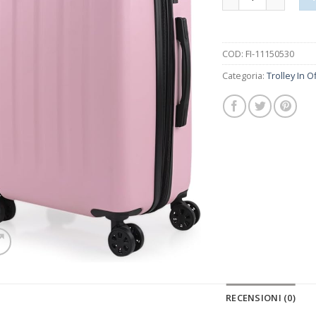
COD:
FI-11150530
Categoria:
Trolley In O
RECENSIONI (0)