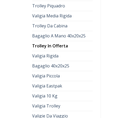
Trolley Piquadro
Valigia Media Rigida
Trolley Da Cabina
trolley in offerta
trolley in offerta
Bagaglio A Mano 40x20x25
€
73.00
€
52.00
€
71.00
€
51.00
Trolley In Offerta
Valigia Rigida
Bagaglio 40x20x25
Valigia Piccola
Valigia Eastpak
Valigia 10 Kg
Valigia Trolley
Valigie Da Viaggio