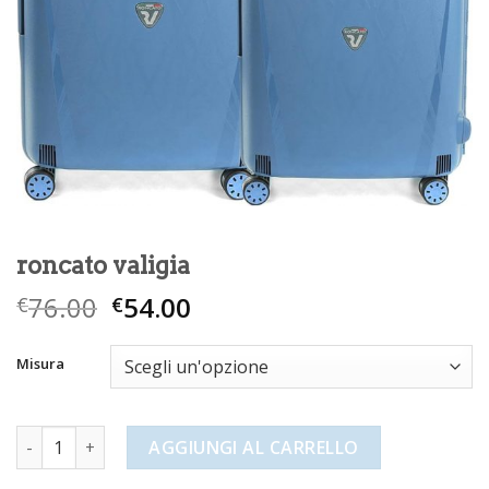
roncato valigia
76.00
54.00
€
€
Misura
roncato valigia quantità
AGGIUNGI AL CARRELLO