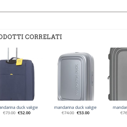
ODOTTI CORRELATI
ndarina duck valigie
mandarina duck valigie
mandari
€
73.00
€
52.00
€
74.00
€
53.00
€
76