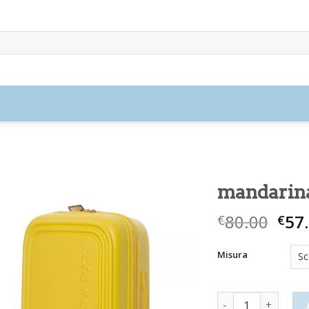
mandarina
80.00
57
€
€
Misura
mandarina duck va