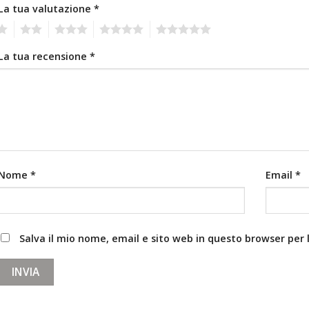
La tua valutazione
*
2
3
4
5
La tua recensione
*
Nome
*
Email
*
Salva il mio nome, email e sito web in questo browser pe