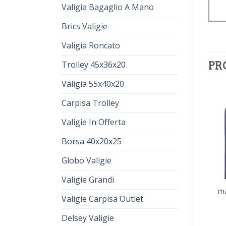
Valigia Bagaglio A Mano
Brics Valigie
Valigia Roncato
Trolley 45x36x20
PR
Valigia 55x40x20
Carpisa Trolley
Valigie In Offerta
Borsa 40x20x25
Globo Valigie
Valigie Grandi
mandarina duck valigie
mandarina duck valigie
ma
Valigie Carpisa Outlet
€
74.00
€
53.00
€
80.00
€
57.00
Delsey Valigie