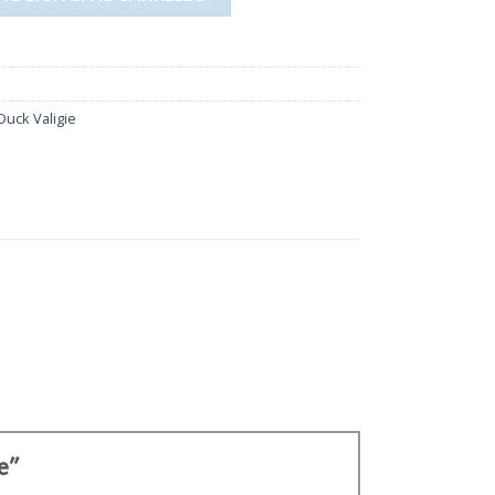
uck Valigie
ie”