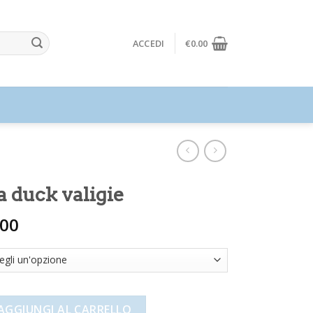
ACCEDI
€
0.00
 duck valigie
.00
ligie quantità
AGGIUNGI AL CARRELLO