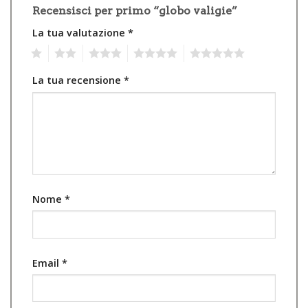
Recensisci per primo “globo valigie”
La tua valutazione
*
1
2
3
4
5
La tua recensione
*
Nome
*
Email
*