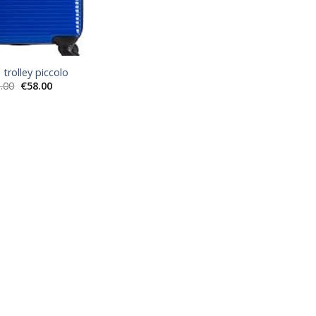
 trolley piccolo
.00
€
58.00