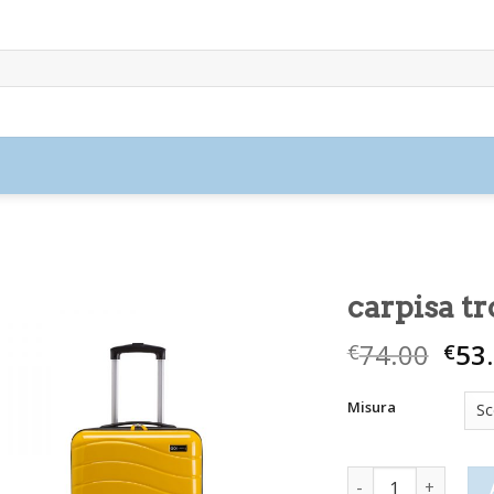
carpisa tr
74.00
53
€
€
Misura
carpisa trolley pic