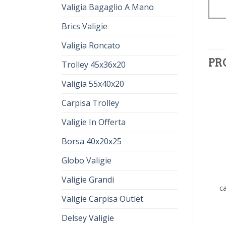
Valigia Bagaglio A Mano
Brics Valigie
Valigia Roncato
PR
Trolley 45x36x20
Valigia 55x40x20
Carpisa Trolley
Valigie In Offerta
Borsa 40x20x25
Globo Valigie
Valigie Grandi
carpisa trolley piccolo
carpisa trolley piccolo
ca
€
71.00
€
51.00
€
77.00
€
55.00
Valigie Carpisa Outlet
Delsey Valigie