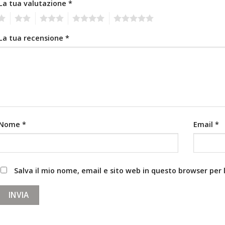
La tua valutazione
*
2
3
4
5
La tua recensione
*
Nome
*
Email
*
Salva il mio nome, email e sito web in questo browser pe