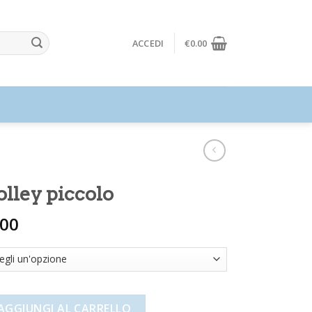
ACCEDI
€
0.00
olley piccolo
.00
colo quantità
AGGIUNGI AL CARRELLO