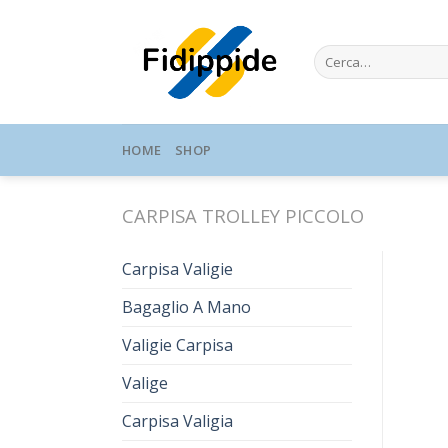
Skip
to
Cerca:
content
HOME
SHOP
CARPISA TROLLEY PICCOLO
Carpisa Valigie
Bagaglio A Mano
Valigie Carpisa
Valige
Carpisa Valigia