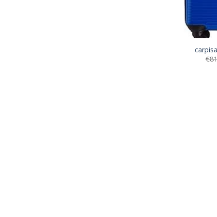
carpisa
€
81