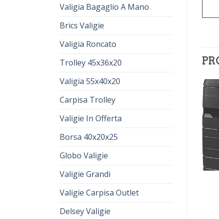
Valigia Bagaglio A Mano
Brics Valigie
Valigia Roncato
PR
Trolley 45x36x20
Valigia 55x40x20
Carpisa Trolley
Valigie In Offerta
Borsa 40x20x25
Globo Valigie
Valigie Grandi
amazon valigie
amazon valigie
€
74.00
€
53.00
€
77.00
€
55.00
Valigie Carpisa Outlet
Delsey Valigie