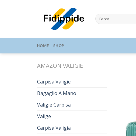
Skip
to
Cerca:
content
HOME
SHOP
AMAZON VALIGIE
Carpisa Valigie
Bagaglio A Mano
Valigie Carpisa
Valige
Carpisa Valigia