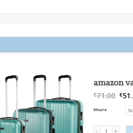
amazon va
71.00
51
€
€
Misura
amazon valigie qu