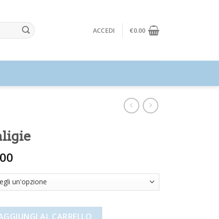
ACCEDI
€
0.00
ligie
.00
antità
AGGIUNGI AL CARRELLO