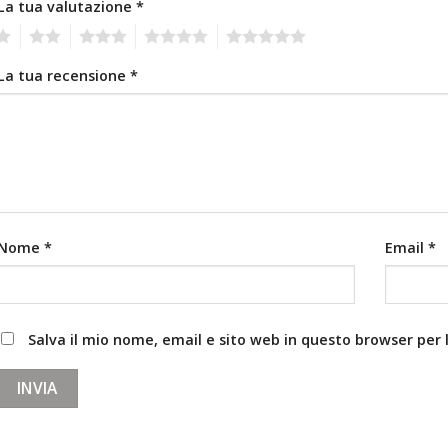
La tua valutazione
*
2
3
4
5
La tua recensione
*
Nome
*
Email
*
Salva il mio nome, email e sito web in questo browser pe