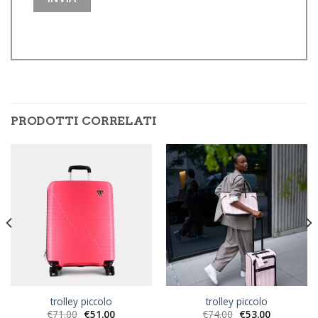
PRODOTTI CORRELATI
trolley piccolo
trolley piccolo
€
71.00
€
51.00
€
74.00
€
53.00